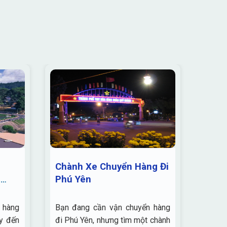
Chành Xe Chuyển Hàng Đi
Chàn
n
Phú Yên
Chàn
Quả
 hàng
Bạn đang cần vận chuyển hàng
Chành
y đến
đi Phú Yên, nhưng tìm một chành
Nam g