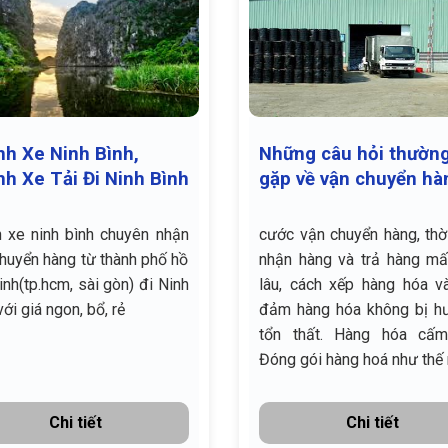
h Xe Ninh Bình,
Những câu hỏi thườn
h Xe Tải Đi Ninh Bình
gặp về vận chuyển hà
(vận tải)
 xe ninh bình chuyên nhận
cước vận chuyển hàng, thờ
huyển hàng từ thành phố hồ
nhận hàng và trả hàng mấ
inh(tp.hcm, sài gòn) đi Ninh
lâu, cách xếp hàng hóa v
với giá ngon, bổ, rẻ
đảm hàng hóa không bị hư
tổn thất. Hàng hóa cấm
Đóng gói hàng hoá như thế 
Chi tiết
Chi tiết