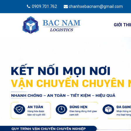
:
0909.701.762
chanhxebacnam@gmail.com
GIỚI TH