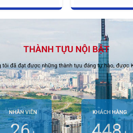
THÀNH TỰU NỘI BẬT
 tôi đã đạt được những thành tựu đáng tự hào, được K
NHÂN VIÊN
KHÁCH HÀNG
35
583