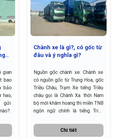
g
Chành xe là gì?, có gốc từ
Chàn
ng
đâu và ý nghĩa gì?
Hải 
i gian
Nguồn gốc chành xe: Chành xe
Bạn đ
t bao
có nguồn gốc từ Trung Hoa, gốc
Hải P
à bảo
Triều Châu, Trạm Xe tiếng Triều
một m
 hao,
châu gọi là Chành Xa. thời Nam
Hải P
 gửi.
bộ mới khârn hoang thì miền TNB
khó. 
nào?.
ngôn ngữ chính là tiếng Triều
chuyể
Châu do đi từ "Chành"
giao 
Nam
Chi tiết