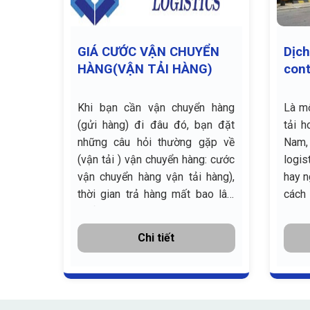
ng đi
GIÁ CƯỚC VẬN CHUYỂN
Dịch
 12
HÀNG(VẬN TẢI HÀNG)
cont
huyên
Khi bạn cần vận chuyển hàng
Là mộ
ài Gòn
(gửi hàng) đi đâu đó, bạn đặt
tải h
o nhận
những câu hỏi thường gặp về
Nam
ng nhà,
(vận tải ) vận chuyển hàng: cước
logis
n phí,
vận chuyển hàng vận tải hàng),
hay n
o thuê
thời gian trả hàng mất bao lâu,
cách
 ghép
chất lượng dịch vụ ra sao, hàng
vận 
hóa xếp như thế nào…
chi p
Chi tiết
lợi nh