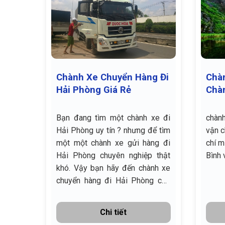
ốc từ
Chành Xe Chuyển Hàng Đi
Chàn
Hải Phòng Giá Rẻ
Chàn
ành xe
Bạn đang tìm một chành xe đi
chành
a, gốc
Hải Phòng uy tín ? nhưng để tìm
vận c
 Triều
một một chành xe gửi hàng đi
chí m
ời Nam
Hải Phòng chuyên nghiệp thật
Bình 
ền TNB
khó. Vậy bạn hãy đến chành xe
 Triều
chuyển hàng đi Hải Phòng của
giao nhận vận tải hàng hóa Bắc
Nam
Chi tiết