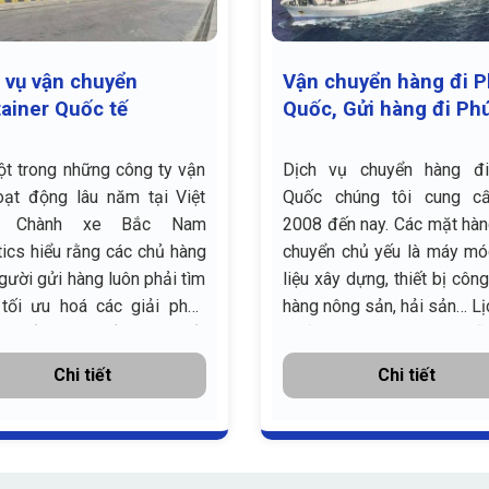
 vụ vận chuyển
Vận chuyển hàng đi 
ainer Quốc tế
Quốc, Gửi hàng đi Ph
Quốc
t trong những công ty vận
Dịch vụ chuyển hàng đ
oạt động lâu năm tại Việt
Quốc chúng tôi cung c
, Chành xe Bắc Nam
2008 đến nay. Các mặt hà
tics hiểu rằng các chủ hàng
chuyển chủ yếu là máy mó
gười gửi hàng luôn phải tìm
liệu xây dựng, thiết bị công 
 tối ưu hoá các giải pháp
hàng nông sản, hải sản… Lị
chuyển hàng để giảm thiểu
xuất cảng vào lúc 22h mỗ
hí logistics từ đó gia tăng
và cập cảng ...
Chi tiết
Chi tiết
uận ...