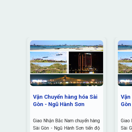
Vận Chuyển hàng hóa Sài
Vận 
Ế
Gòn - Ngũ Hành Sơn
Gòn 
ừ Sài
Giao Nhận Bắc Nam chuyển hàng
Giao
á rẻ:
Sài Gòn - Ngũ Hành Sơn tiến độ
Sài 