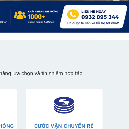
àng lựa chọn và tín nhiệm hợp tác.
CHÓNG
CƯỚC VẬN CHUYỂN RẺ
VẬ