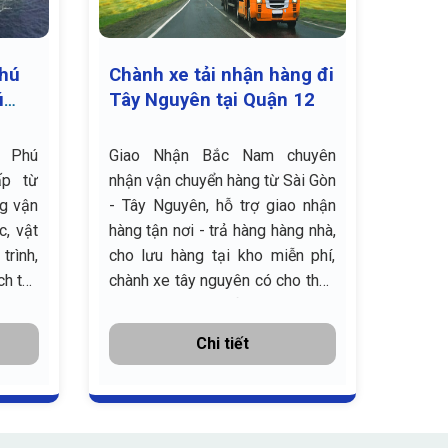
Phú
Chành xe tải nhận hàng đi
GIÁ
ú
Tây Nguyên tại Quận 12
HÀN
i Phú
Giao Nhận Bắc Nam chuyên
Khi 
ấp từ
nhận vận chuyển hàng từ Sài Gòn
(gửi 
ng vận
- Tây Nguyên, hỗ trợ giao nhận
nhữn
c, vật
hàng tận nơi - trả hàng hàng nhà,
(vận 
trình,
cho lưu hàng tại kho miễn phí,
vận c
ch tàu
chành xe tây nguyên có cho thuê
thời 
i ngày
xe nguyên chuyến hoặc ghép
chất 
hàng lẻ
hóa x
Chi tiết