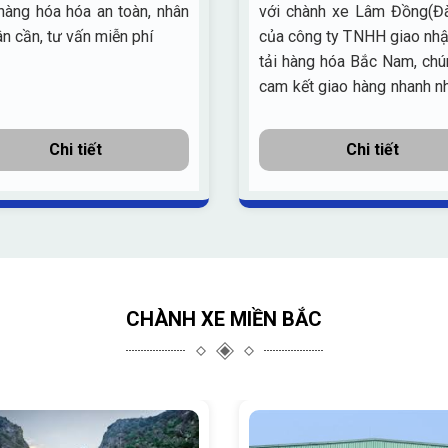
hàng hóa hóa an toàn, nhân
với chành xe Lâm Đồng(Đà
ân cần, tư vấn miễn phí
của công ty TNHH giao nh
tải hàng hóa Bắc Nam, chú
cam kết giao hàng nhanh n
an toàn khi bạn chọn dịch 
chành xe đà lạt
Chi tiết
Chi tiết
CHÀNH XE MIỀN BẮC