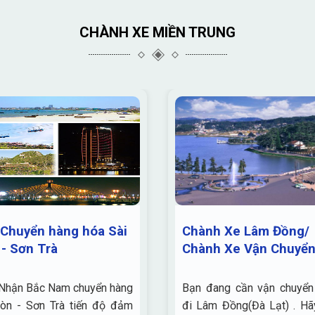
CHÀNH XE MIỀN TRUNG
Chuyển hàng hóa Sài
Chành Xe Lâm Đồng/
- Sơn Trà
Chành Xe Vận Chuyể
Hàng Đi Đà Lạt
 Nhận Bắc Nam chuyển hàng
Bạn đang cần vận chuyển
Gòn - Sơn Trà tiến độ đảm
đi Lâm Đồng(Đà Lạt) . Hã