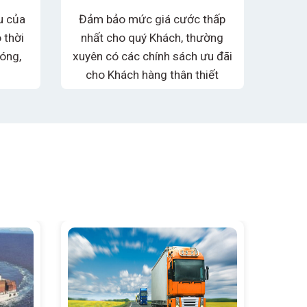
u của
Đảm bảo mức giá cước thấp
Với đ
 thời
nhất cho quý Khách, thường
viên 
óng,
xuyên có các chính sách ưu đãi
và chu
cho Khách hàng thân thiết