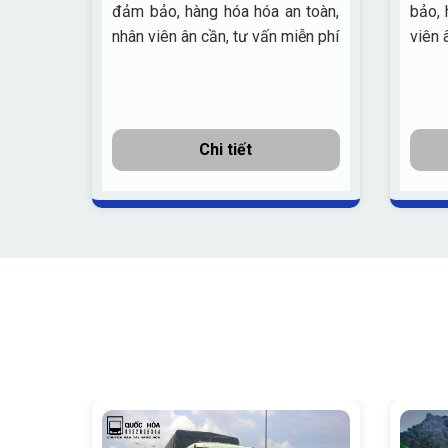
đảm bảo, hàng hóa hóa an toàn,
bảo, 
ời
nhân viên ân cần, tư vấn miễn phí
viên 
ừ Sài
Chi tiết