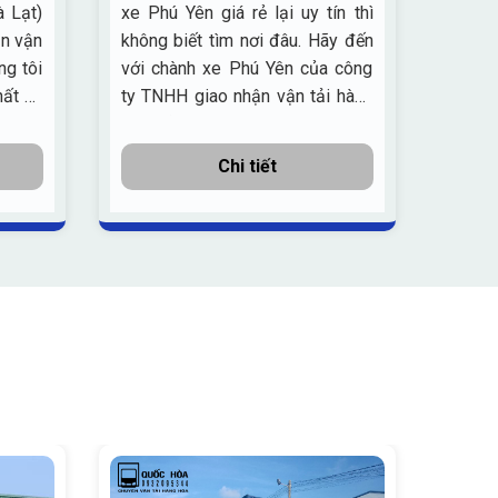
 Lạt)
xe Phú Yên giá rẻ lại uy tín thì
giao 
ận vận
không biết tìm nơi đâu. Hãy đến
ngày
ng tôi
với chành xe Phú Yên của công
hất và
ty TNHH giao nhận vận tải hàng
vụ bên
hóa Bắc Nam
Chi tiết