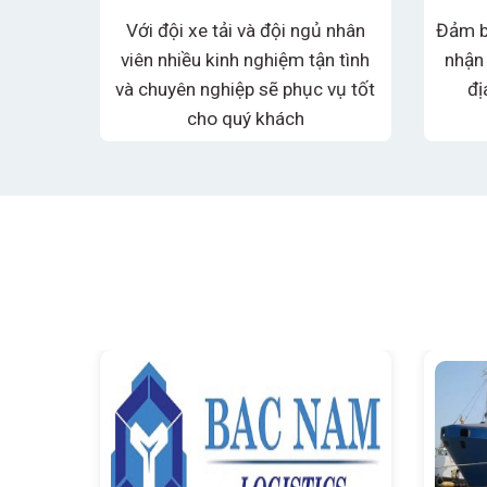
NGHIỆP
 thấp
Với đội xe tải và đội ngủ nhân
Đảm b
hường
viên nhiều kinh nghiệm tận tình
nhận
ưu đãi
và chuyên nghiệp sẽ phục vụ tốt
đị
hiết
cho quý khách