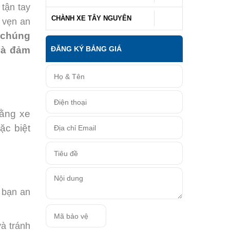
ay khách
CHÀNH XE TÂY NGUYÊN
oàn như
úng tôi
 nguyên
ĐĂNG KÝ BẢNG GIÁ
tải mui
yến Sài
n an tâm
ánh thất