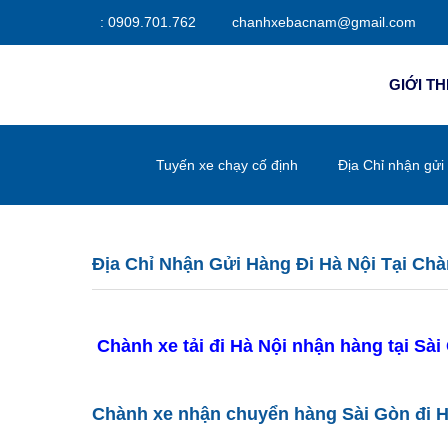
:
0909.701.762
chanhxebacnam@gmail.com
GIỚI TH
Tuyến xe chạy cố định
Địa Chỉ nhận gửi h
Địa Chỉ Nhận Gửi Hàng Đi Hà Nội Tại Chành
Chành xe tải đi Hà Nội nhận hàng tại Sài Gò
Chành xe nhận chuyển hàng Sài Gòn đi Hà 