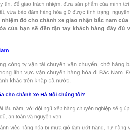
ín, để giao trách nhiệm, đưa sản phẩm của mình tới tận t
 bảo đảm hàng hóa giữ được tình trạng nguyên vẹn an t
ó cho chành xe giao nhận bắc nam của chúng tôi
,
ch
ến tận tay khách hàng đầy đủ và đảm bảo an toàn
m
 công ty vận tải chuyên vận chuyển, chở hàng bằng xe 
h vực vận chuyển hàng hóa đi Bắc Nam. Đặc biệt có tu
khắp cả nước.
 cho chành xe Hà Nội chúng tôi?
i lâu năm, với đội ngũ xếp hàng chuyên nghiệp sẽ giúp bạ
 toàn và nguyên vẹn
ánh việc hàng hóa bị mưa gió làm ướt hàng, hư hàng và tr