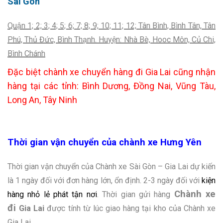
Sài Gòn
Quận 1; 2; 3; 4; 5; 6; 7; 8; 9; 10; 11; 12; Tân Bình, Bình Tân, Tân
Phú, Thủ Đức, Bình Thạnh. Huyện: Nhà Bè, Hooc Môn, Củ Chi,
Bình Chánh
Đặc biệt chành xe chuyển hàng đi Gia Lai cũng nhận
hàng tại các tỉnh: Bình Dương, Đồng Nai, Vũng Tàu,
Long An, Tây Ninh
Thời gian vận chuyển của chành xe
Hưng Yên
Thời gian vận chuyển của Chành xe Sài Gòn – Gia Lai dự kiến
là 1 ngày đối với đơn hàng lớn, ổn định. 2-3 ngày đối với
kiện
Chành xe
hàng nhỏ lẻ phát tận nơi
. Thời gian gửi hàng
đi
Gia Lai
được tính từ lúc giao hàng tại kho của Chành xe
Gia Lai