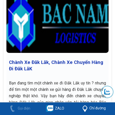
Chành Xe Đăk Lăk, Chành Xe Chuyển Hàng
Đi Đăk LăK
Bạn đang tìm một chành xe đi Đăk Lăk uy tín ? nhưng
để tìm một một chành xe gửi hàng đi Đăk Lăk chuyên
nghiệp thật khó. Vậy bạn hãy đến chành xe chuyển
hàng Đăk Lăk của giao nhận vận tải hàng hóa Bắc
Chỉ đường
Gọi điện
ZALO
Nam