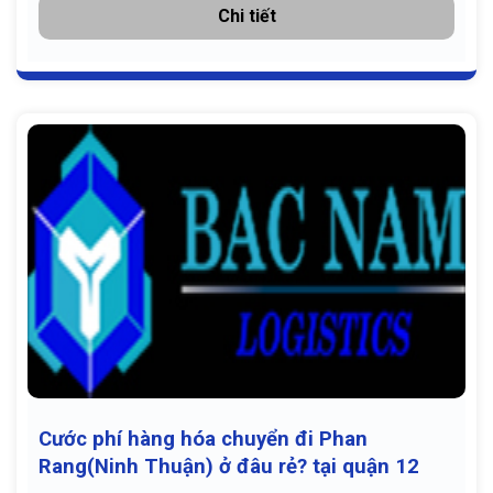
Chi tiết
Cước phí hàng hóa chuyển đi Phan
Rang(Ninh Thuận) ở đâu rẻ? tại quận 12