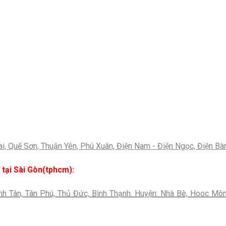
ai, Quế Sơn, Thuận Yên, Phú Xuân, Điện Nam - Điện Ngọc, Điện Bà
tại Sài Gòn(tphcm):
, Bình Tân, Tân Phú, Thủ Đức, Bình Thạnh. Huyện: Nhà Bè, Hooc Môn