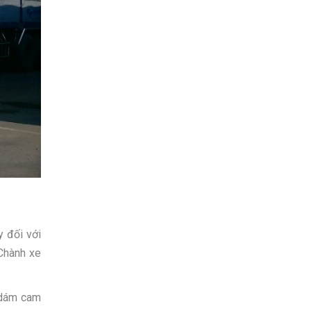
y đối với
 Chành xe
dám cam