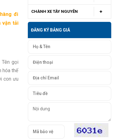
CHÀNH XE TÂY NGUYÊN
hàng đi
 vận tải
ĐĂNG KÝ BẢNG GIÁ
 Tên gọi
n hóa thế
ời con ưu