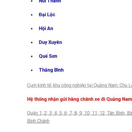
Núi Thành
Đại Lộc
Hội An
Duy Xuyên
Quế Sơn
Thăng Bình
Cụm kinh tế, khu công nghiệp tại Quảng Nam: Chu L
Hệ thống nhận gửi hàng chành xe đi
Quảng Nam
Quận 1; 2; 3; 4; 5; 6; 7; 8; 9; 10; 11; 12; Tân Bình
Bình Chánh