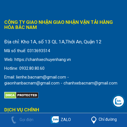
CÔNG TY GIAO NHẬN GIAO NHẬN VẬN TẢI HÀNG
HÓA BẮC NAM
Địa chỉ:
Kho 1A, số 13 QL 1A,Thới An, Quận 12
Mã số thuế: 0313693514
Web: https://chanhxechuyenhang.vn
Hotline: 0932.80.80.60
Email: lienhe.bacnam@gmail.com -
giaonhanbacnam@gmail.com - chanhxebacnam@gmail.com
DỊCH VỤ CHÍNH
Chỉ đường
Gọi điện
ZALO
CHÀNH XE CHUYỂN HÀNG ĐI MIỀN BẮC