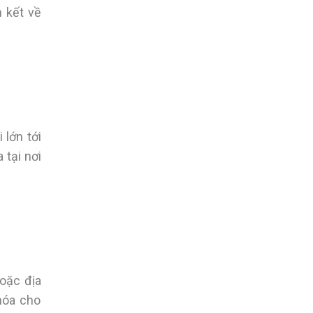
 kết về
 lớn tới
 tại nơi
oặc địa
hóa cho