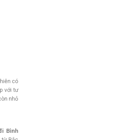
nhiên có
p với tư
 còn nhỏ
đi Bình
 từ Bắc