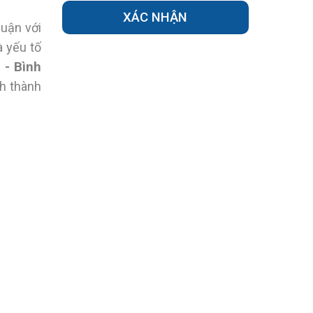
huận với
à yếu tố
 - Bình
h thành