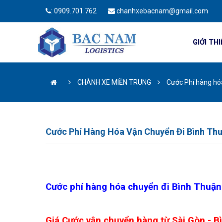
:
0909.701.762
chanhxebacnam@gmail.com
GIỚI TH
CHÀNH XE MIỀN TRUNG
Cước Phí hàng hóa
Cước Phí Hàng Hóa Vận Chuyển Đi Bình Th
Cước phí hàng hóa chuyển đi Bình Thuận 
Giá Cước vận chuyển hàng từ Sài Gòn - 