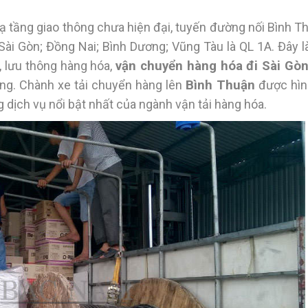
 tầng giao thông chưa hiện đại, tuyến đường nối Bình T
ài Gòn; Đồng Nai; Bình Dương; Vũng Tàu là QL 1A. Đây l
, lưu thông hàng hóa,
vận chuyển hàng hóa đi Sài Gòn
ng. Chành xe tải chuyển hàng lên
Bình Thuận
được hìn
g dịch vụ nổi bật nhất của ngành vận tải hàng hóa.