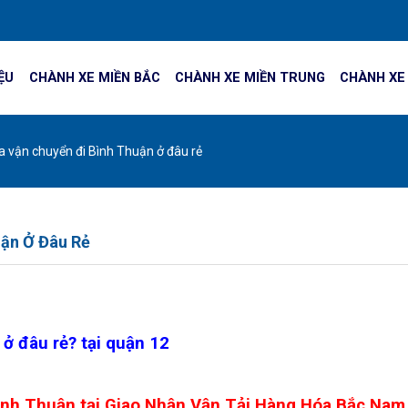
IỆU
CHÀNH XE MIỀN BẮC
CHÀNH XE MIỀN TRUNG
CHÀNH XE
 vận chuyển đi Bình Thuận ở đâu rẻ
uận Ở Đâu Rẻ
ở đâu rẻ? tại quận 12
Bình Thuận tại Giao Nhận Vận Tải Hàng Hóa Bắc Nam