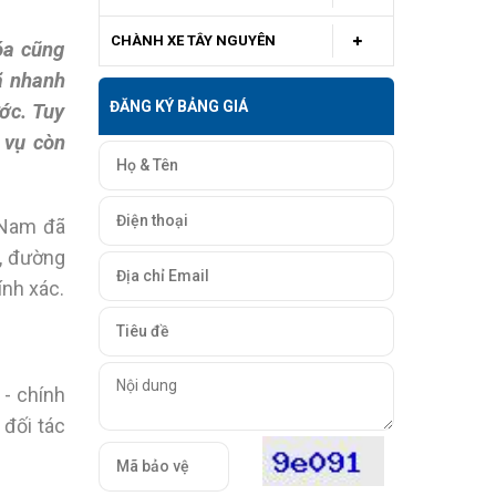
CHÀNH XE TÂY NGUYÊN
óa cũng
 nhanh
ĐĂNG KÝ BẢNG GIÁ
ớc. Tuy
 vụ còn
 Nam đã
ộ, đường
ính xác.
 - chính
 đối tác