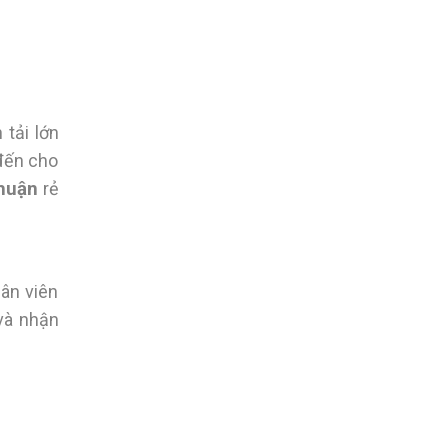
tải lớn
 đến cho
Thuận
rẻ
hân viên
và nhận