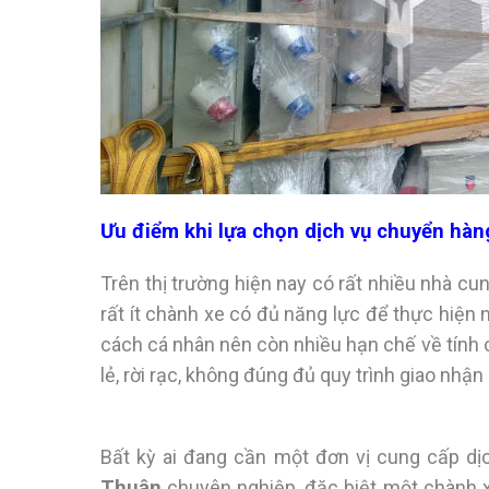
Ưu điểm khi lựa chọn dịch vụ chuyển hàn
Trên thị trường hiện nay có rất nhiều nhà c
rất ít chành xe có đủ năng lực để thực hiện
cách cá nhân nên còn nhiều hạn chế về tính 
lẻ, rời rạc, không đúng đủ quy trình giao nhận
Bất kỳ ai đang cần một đơn vị cung cấp dị
Thuận
chuyên nghiệp, đặc biệt một chành x