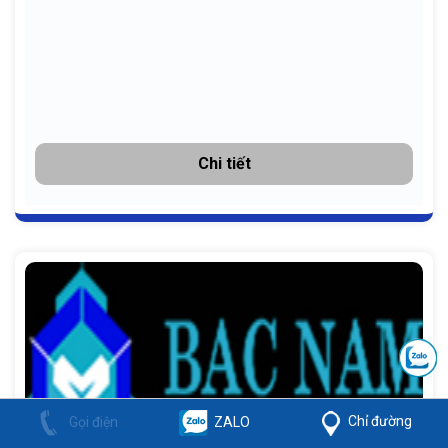
Chi tiết
Chỉ đường
Gọi điện
ZALO