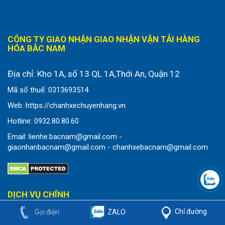
CÔNG TY GIAO NHẬN GIAO NHẬN VẬN TẢI HÀNG
HÓA BẮC NAM
Địa chỉ:
Kho 1A, số 13 QL 1A,Thới An, Quận 12
Mã số thuế: 0313693514
Web: https://chanhxechuyenhang.vn
Hotline: 0932.80.80.60
Email: lienhe.bacnam@gmail.com -
giaonhanbacnam@gmail.com - chanhxebacnam@gmail.com
DỊCH VỤ CHÍNH
Chỉ đường
Gọi điện
ZALO
CHÀNH XE CHUYỂN HÀNG ĐI MIỀN BẮC