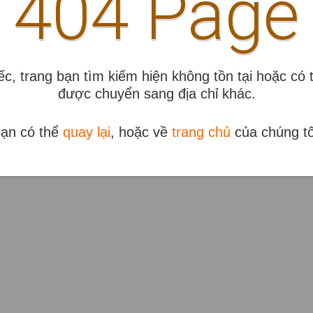
404 Page
iếc, trang bạn tìm kiếm hiện không tồn tại hoặc có 
được chuyển sang địa chỉ khác.
ạn có thể
quay lại
, hoặc về
trang chủ
của chúng tô