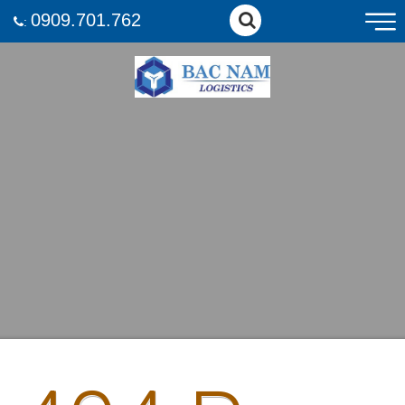
0909.701.762
: