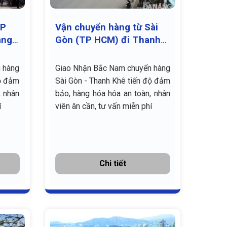
TP
Vận chuyển hàng từ Sài
ẵng
Gòn (TP HCM) đi Thanh
Khê, Đà Nẵng giá rẻ
 hàng
Giao Nhận Bắc Nam chuyển hàng
độ đảm
Sài Gòn - Thanh Khê tiến độ đảm
, nhân
bảo, hàng hóa hóa an toàn, nhân
í
viên ân cần, tư vấn miễn phí
Chi tiết