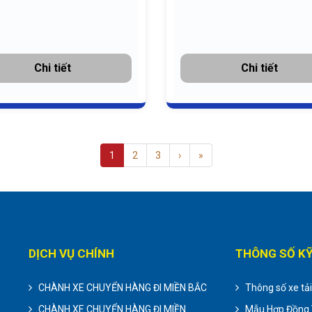
Chi tiết
Chi tiết
1
2
3
›
»
DỊCH VỤ CHÍNH
THÔNG SỐ K
CHÀNH XE CHUYỂN HÀNG ĐI MIỀN BẮC
Thông số xe tả
CHÀNH XE CHUYỂN HÀNG ĐI MIỀN
Mẫu Hợp Đồng 