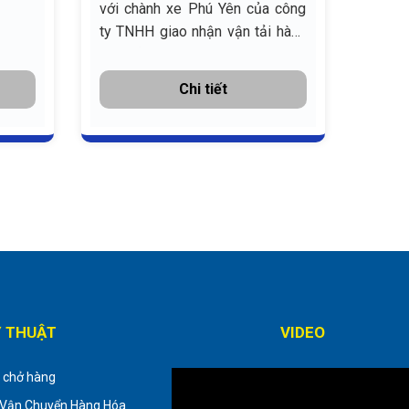
với chành xe Phú Yên của công
ty TNHH giao nhận vận tải hàng
hóa Bắc Nam
Chi tiết
Ỹ THUẬT
VIDEO
i chở hàng
Vận Chuyển Hàng Hóa