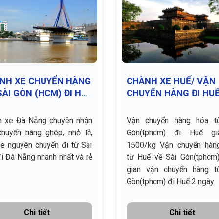
NH XE CHUYỂN HÀNG
CHÀNH XE HUẾ/ VẬN
SÀI GÒN (HCM) ĐI HẢI
CHUYỂN HÀNG ĐI HU
U (ĐÀ NĂNG)
h xe Đà Nẵng chuyên nhận
Vận chuyển hàng hóa t
chuyển hàng ghép, nhỏ lẻ,
Gòn(tphcm) đi Huế gi
e nguyên chuyến đi từ Sài
1500/kg Vận chuyển hàng hóa
i Đà Nẵng nhanh nhất và rẻ
từ Huế về Sài Gòn(tphcm) Th
gian vận chuyển hàng t
Gòn(tphcm) đi Huế 2 ngày
Chi tiết
Chi tiết