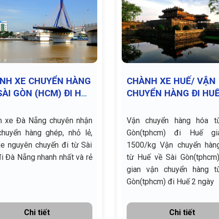
NH XE CHUYỂN HÀNG
CHÀNH XE HUẾ/ VẬN
SÀI GÒN (HCM) ĐI HẢI
CHUYỂN HÀNG ĐI HU
U (ĐÀ NĂNG)
h xe Đà Nẵng chuyên nhận
Vận chuyển hàng hóa t
chuyển hàng ghép, nhỏ lẻ,
Gòn(tphcm) đi Huế gi
e nguyên chuyến đi từ Sài
1500/kg Vận chuyển hàng hóa
i Đà Nẵng nhanh nhất và rẻ
từ Huế về Sài Gòn(tphcm) Th
gian vận chuyển hàng t
Gòn(tphcm) đi Huế 2 ngày
Chi tiết
Chi tiết