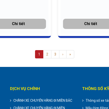
Chi tiết
Chi tiết
1
2
3
›
»
DỊCH VỤ CHÍNH
THÔNG SỐ K
CHÀNH XE CHUYỂN HÀNG ĐI MIỀN BẮC
Thông số xe tả
CHÀNH XE CHUYỂN HÀNG ĐI MIỀN
Mẫu Hợp Đồng 