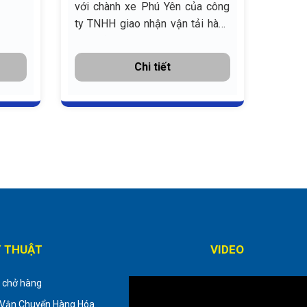
với chành xe Phú Yên của công
ty TNHH giao nhận vận tải hàng
hóa Bắc Nam
Chi tiết
Ỹ THUẬT
VIDEO
i chở hàng
Vận Chuyển Hàng Hóa