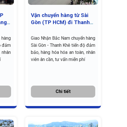
TP
Vận chuyển hàng từ Sài
ẵng
Gòn (TP HCM) đi Thanh
Khê, Đà Nẵng giá rẻ
 hàng
Giao Nhận Bắc Nam chuyển hàng
độ đảm
Sài Gòn - Thanh Khê tiến độ đảm
, nhân
bảo, hàng hóa hóa an toàn, nhân
í
viên ân cần, tư vấn miễn phí
Chi tiết